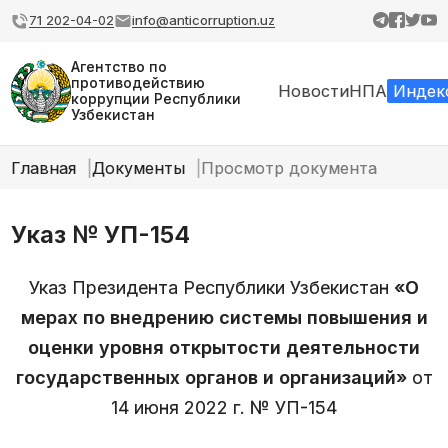
71 202-04-02
info@anticorruption.uz
Агентство по
противодействию
Новости
НПА
Индек
коррупции Республики
Узбекистан
Главная
Документы
Просмотр документа
Указ № УП-154
Указ Президента Республики Узбекистан
«О
мерах по внедрению системы повышения и
оценки уровня открытости деятельности
государственных органов и организаций»
от
14 июня 2022 г. № УП-154